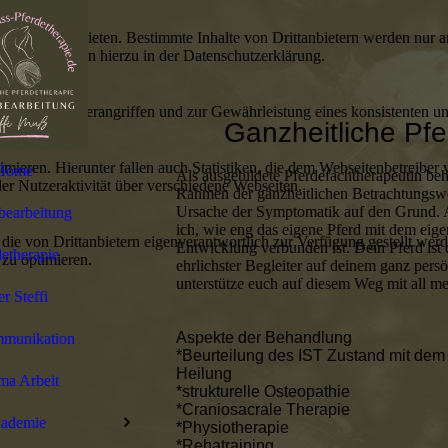
lebnis zu bieten. Bestimmte Inhalte von Drittanbietern werden nur ang
e Informationen hierzu in der Datenschutzerklärung.
utz vor Hackerangriffen und zur Gewährleistung eines konsistenten un
Ganzheitliche Pfe
ieren. Hierunter fallen auch Statistiken, die dem Webseitenbetreiber v
Home
Als ausgebildete Pferdefachtherapeutin beh
r Nutzeraktivität über verschiedene Webseiten.
Rahmen der ganzheitlichen Betrachtungswe
Ursache der Symptomatik auf den Grund. 
bearbeitung
ich, wie eng das eigene Pferd mit dem eig
 die von Drittanbietern eigenverantwortlich zur Verfügung gestellt wer
Entwicklung verbunden ist. Dein Pferd ist d
etherapie
 zu optimieren.
ehrlichster Begleiter auf deinem ganz per
unterstütze euch auf diesem Weg mit all m
r Steffi
Aspekte der Behandlung
mmunikation
*Beurteilung des IST Zustand mit dem 
Heilung
ma Arbeit
*
strukturelle Osteopathie
*
Cr
aniosacrale Therapie
ademie
*Physiotherapie
*Rehatraining