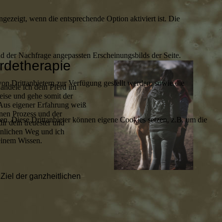
ezeigt, wenn die entsprechende Option aktiviert ist. Die
d der Nachfrage angepassten Erscheinungsbilds der Seite.
rdetherapie
on Drittanbietern zur Verfügung gestellt werden, sowie die
andele ich dein Pferd im
ise und gehe somit der
Aus eigener Erfahrung weiß
enen Prozess und der
den. Diese Drittanbieter können eigene Cookies setzen, z.B. um die
ir dein treuester und
sönlichen Weg und ich
einem Wissen.
Ziel der ganzheitlichen