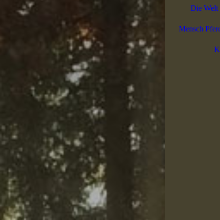
Die Welt 
Mensch Pfer
K