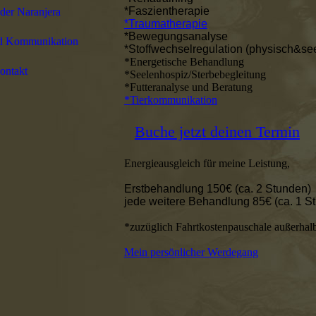
*Faszientherapie
der Naranjera
*Traumatherapie
*Bewegungsanalyse
d Kommunikation
*
Stoffwechselregulation (physisch&see
*Energetische Behandlung
ontakt
*Seelenhospiz/Sterbebegleitung
*Futteranalyse und Beratung
*Tierkommunikation
Buche jetzt deinen Termin
Energieausgleich für meine Leistung,
Erstbehandlung 150€ (ca. 2 Stunden)
jede weitere Behandlung 85€ (ca. 1 S
*zuzüglich Fahrtkostenpauschale außerhalb
Mein persönlicher Werdegang