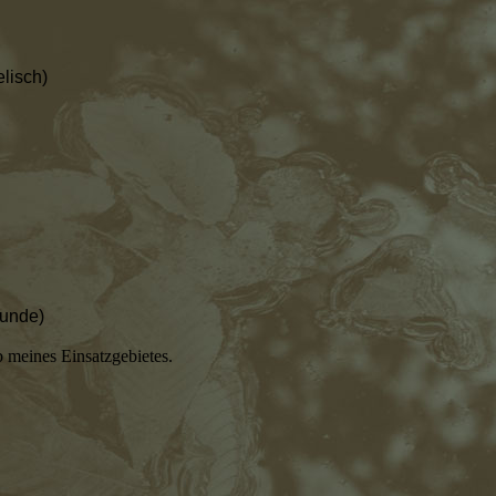
lisch)
tunde)
 meines Einsatzgebietes.