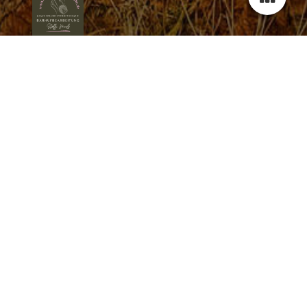
Mein persönlicher Werdegang
*2019 - 2020 - Ausbildung zum Pferdemanager bei EquoVadis
- Karin Kattwinkel
*2020 - 2021 - Ausbildung zum ganzheitlichen
Pferdefachtherapeuten - Schwerpunkt Osteopathie,
Physiotherapie, Rehatraining, Cranio Sakrale und
Barhufbearbeitung bei EquoVadis - Karin Katttwinkel und Ralf
Döringshoff
*2023 - 2024 Weiterbildung zum "Orthopädic Hooftrimmer
(bmg)" am EWV Lehrzentrum
*2024 - Weiterbildung zum Duplo Beschlag bei Jens Günster
*2024 - Weiterbildung Klebebeschlag bei GoodSmith