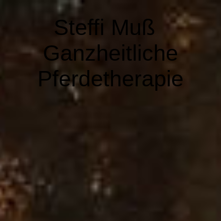
Steffi Muß
Ganzheitliche
Pferdetherapie