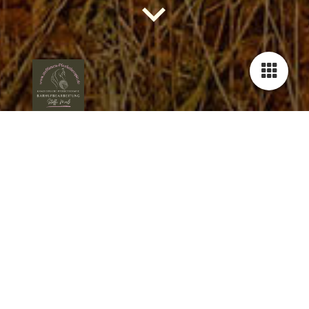
Herzlich Willkommen
Herzlich Willkommen auf meiner Seite.
Mein Name ist Steffi Muß und ich habe mich auf die
ganzheitliche Pferdetherapie spezialisiert. Meine Schwerpunkte
sind die Barhufbearbeitung (Huforthopädie), Osteopathie,
Physiotherapie, Faszienbehandlung, Energiearbeit, sowie